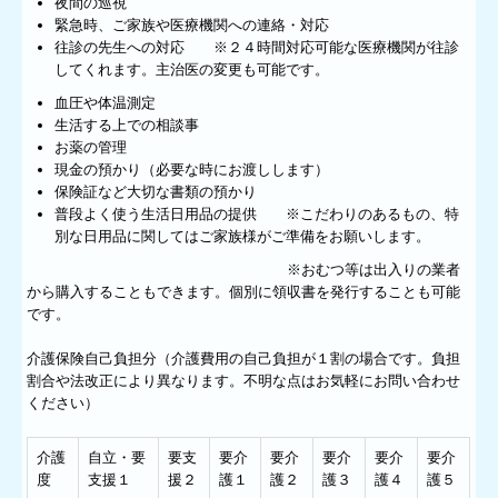
夜間の巡視
緊急時、ご家族や医療機関への連絡・対応
往診の先生への対応 ※２４時間対応可能な医療機関が往診
してくれます。主治医の変更も可能です。
血圧や体温測定
生活する上での相談事
お薬の管理
現金の預かり（必要な時にお渡しします）
保険証など大切な書類の預かり
普段よく使う生活日用品の提供 ※こだわりのあるもの、特
別な日用品に関してはご家族様がご準備をお願いします。
※おむつ等は出入りの業者
から購入することもできます。個別に領収書を発行することも可能
です。
介護保険自己負担分（介護費用の自己負担が１割の場合です。負担
割合や法改正により異なります。不明な点はお気軽にお問い合わせ
ください）
介護
自立・要
要支
要介
要介
要介
要介
要介
度
支援１
援２
護１
護２
護３
護４
護５