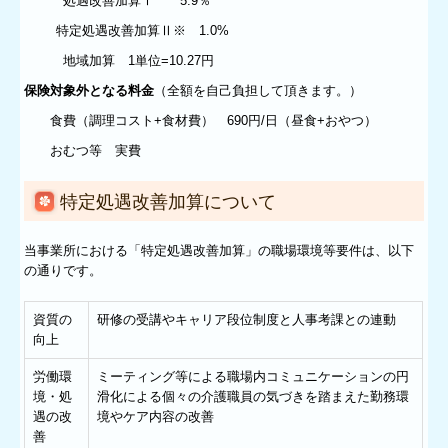
処遇改善加算Ⅰ 5.9％
特定処遇改善加算Ⅱ※ 1.0%
地域加算 1単位=10.27円
保険対象外となる料金
（全額を自己負担して頂きます。）
食費（調理コスト+食材費） 690円/日（昼食+おやつ）
おむつ等 実費
特定処遇改善加算について
当事業所における「特定処遇改善加算」の職場環境等要件は、以下
の通りです。
資質の
研修の受講やキャリア段位制度と人事考課との連動
向上
労働環
ミーティング等による職場内コミュニケーションの円
境・処
滑化による個々の介護職員の気づきを踏まえた勤務環
遇の改
境やケア内容の改善
善