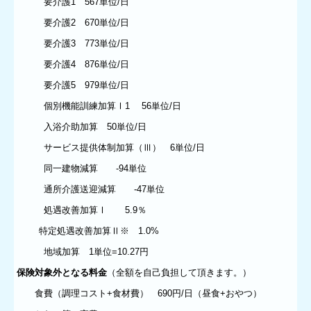
要介護1 567単位/日
要介護2 670単位/日
要介護3 773単位/日
要介護4 876単位/日
要介護5 979単位/日
個別機能訓練加算Ⅰ1 56単位/日
入浴介助加算 50単位/日
サービス提供体制加算（Ⅲ） 6単位/日
同一建物減算 -94単位
通所介護送迎減算 -47単位
処遇改善加算Ⅰ 5.9％
特定処遇改善加算Ⅱ※ 1.0%
地域加算 1単位=10.27円
保険対象外となる料金
（全額を自己負担して頂きます。）
食費（調理コスト+食材費） 690円/日（昼食+おやつ）