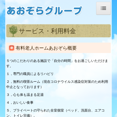
トップページ
サービス・利用料金
有料老人ホームあおぞら
有料老人ホーム施設紹介
有料老人ホームあおぞら概要
あおぞらサービス・利用料金
５つのこだわりのある施設で「自分の時間」をお過ごしいただけま
あおぞら里の家
す。
１，専門の職員によるリハビリ
里の家施設紹介
２，無料の喫茶ルーム（現在コロナウイルス感染症対策のため利用
中止となっております）
里の家サービス・利用料金
３，心も体も温まる足湯
あおぞら杜の家
４，おいしい食事
杜の家施設紹介
５、プライベートの守られた全室個室（ベッド、洗面台、エアコ
ン、トイレ完備）。