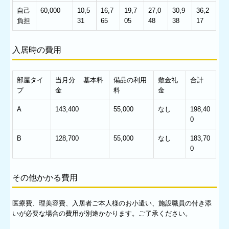
自己
60,000
10,5
16,7
19,7
27,0
30,9
36,2
負担
31
65
05
48
38
17
入居時の費用
部屋タイ
当月分 基本料
備品の利用
敷金礼
合計
プ
金
料
金
A
143,400
55,000
なし
198,40
0
B
128,700
55,000
なし
183,70
0
その他かかる費用
医療費、理美容費、入居者ご本人様のお小遣い、施設職員の付き添
いが必要な場合の費用が別途かかります。ご了承ください。